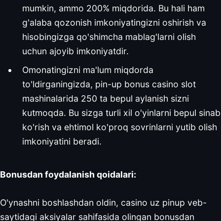
mumkin, ammo 200% miqdorida. Bu hali ham
g'alaba qozonish imkoniyatingizni oshirish va
hisobingizga qo'shimcha mablag'larni olish
uchun ajoyib imkoniyatdir.
Omonatingizni ma'lum miqdorda
to'ldirganingizda, pin-up bonus casino slot
mashinalarida 250 ta bepul aylanish sizni
kutmoqda. Bu sizga turli xil o'yinlarni bepul sinab
ko'rish va ehtimol ko'proq sovrinlarni yutib olish
imkoniyatini beradi.
Bonusdan foydalanish qoidalari:
O'ynashni boshlashdan oldin, casino uz pinup veb-
saytidagi aksiyalar sahifasida olingan bonusdan