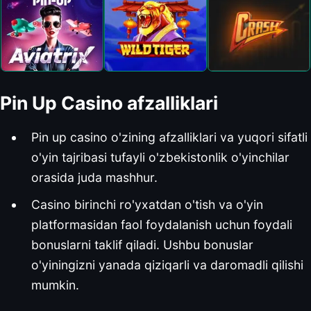
Pin Up Casino afzalliklari
Pin up casino o'zining afzalliklari va yuqori sifatli
o'yin tajribasi tufayli o'zbekistonlik o'yinchilar
orasida juda mashhur.
Casino birinchi ro'yxatdan o'tish va o'yin
platformasidan faol foydalanish uchun foydali
bonuslarni taklif qiladi. Ushbu bonuslar
o'yiningizni yanada qiziqarli va daromadli qilishi
mumkin.