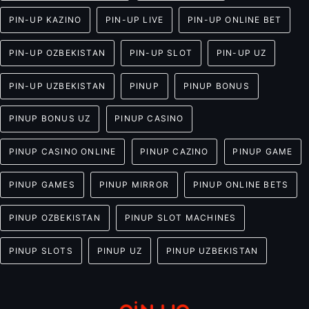
PIN-UP KAZINO
PIN-UP LIVE
PIN-UP ONLINE BET
PIN-UP OZBEKISTAN
PIN-UP SLOT
PIN-UP UZ
PIN-UP UZBEKISTAN
PINUP
PINUP BONUS
PINUP BONUS UZ
PINUP CASINO
PINUP CASINO ONLINE
PINUP CAZINO
PINUP GAME
PINUP GAMES
PINUP MIRROR
PINUP ONLINE BETS
PINUP OZBEKISTAN
PINUP SLOT MACHINES
PINUP SLOTS
PINUP UZ
PINUP UZBEKISTAN