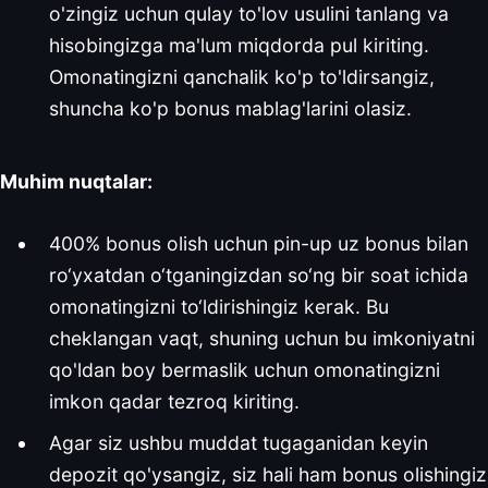
o'zingiz uchun qulay to'lov usulini tanlang va
hisobingizga ma'lum miqdorda pul kiriting.
Omonatingizni qanchalik ko'p to'ldirsangiz,
shuncha ko'p bonus mablag'larini olasiz.
Muhim nuqtalar:
400% bonus olish uchun pin-up uz bonus bilan
ro‘yxatdan o‘tganingizdan so‘ng bir soat ichida
omonatingizni to‘ldirishingiz kerak. Bu
cheklangan vaqt, shuning uchun bu imkoniyatni
qo'ldan boy bermaslik uchun omonatingizni
imkon qadar tezroq kiriting.
Agar siz ushbu muddat tugaganidan keyin
depozit qo'ysangiz, siz hali ham bonus olishingiz