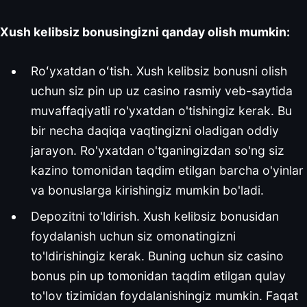
Xush kelibsiz bonusingizni qanday olish mumkin:
Roʻyxatdan oʻtish. Xush kelibsiz bonusni olish
uchun siz pin up uz casino rasmiy veb-saytida
muvaffaqiyatli ro'yxatdan o'tishingiz kerak. Bu
bir necha daqiqa vaqtingizni oladigan oddiy
jarayon. Ro'yxatdan o'tganingizdan so'ng siz
kazino tomonidan taqdim etilgan barcha o'yinlar
va bonuslarga kirishingiz mumkin bo'ladi.
Depozitni to'ldirish. Xush kelibsiz bonusidan
foydalanish uchun siz omonatingizni
to'ldirishingiz kerak. Buning uchun siz casino
bonus pin up tomonidan taqdim etilgan qulay
to'lov tizimidan foydalanishingiz mumkin. Faqat