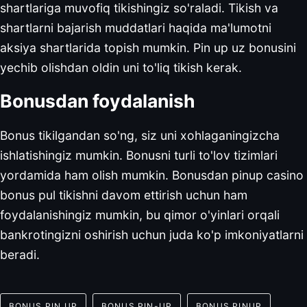
shartlariga muvofiq tikishingiz so'raladi. Tikish va
shartlarni bajarish muddatlari haqida ma'lumotni
aksiya shartlarida topish mumkin. Pin up uz bonusini
yechib olishdan oldin uni to'liq tikish kerak.
Bonusdan foydalanish
Bonus tikilgandan so'ng, siz uni xohlaganingizcha
ishlatishingiz mumkin. Bonusni turli to'lov tizimlari
yordamida ham olish mumkin. Bonusdan pinup casino
bonus pul tikishni davom ettirish uchun ham
foydalanishingiz mumkin, bu qimor o'yinlari orqali
bankrotingizni oshirish uchun juda ko'p imkoniyatlarni
beradi.
BONUS PIN UP
BONUS PIN-UP
BONUS PINUP