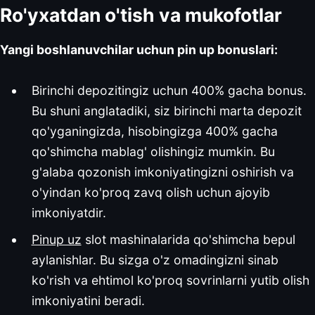
Ro'yxatdan o'tish va mukofotlar
Yangi boshlanuvchilar uchun pin up bonuslari:
Birinchi depozitingiz uchun 400% gacha bonus.
Bu shuni anglatadiki, siz birinchi marta depozit
qo'yganingizda, hisobingizga 400% gacha
qo'shimcha mablag' olishingiz mumkin. Bu
g'alaba qozonish imkoniyatingizni oshirish va
o'yindan ko'proq zavq olish uchun ajoyib
imkoniyatdir.
Pinup uz
slot mashinalarida qo'shimcha bepul
aylanishlar. Bu sizga o'z omadingizni sinab
ko'rish va ehtimol ko'proq sovrinlarni yutib olish
imkoniyatini beradi.