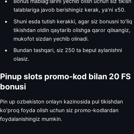
Bonus mablag'larini yechib olish uchun siz tikish
talablariga javob berishingiz kerak, ya'ni x50.
Shuni esda tutish kerakki, agar siz bonusni to'liq
tikishdan oldin qaytarib olishga qaror qilsangiz,
mukofot sizdan yechib olinadi.
Bundan tashqari, siz 250 ta bepul aylanishni
olasiz.
Pinup slots promo-kod bilan 20 FS
bonusi
Pin up ozbekiston onlayn kazinosida pul tikishdan
ko'proq foyda olish uchun siz promo-kodlardan
foydalanishingiz mumkin.