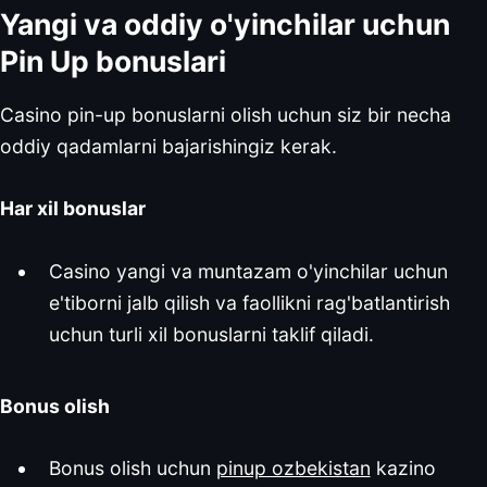
Yangi va oddiy o'yinchilar uchun
Pin Up bonuslari
Casino pin-up bonuslarni olish uchun siz bir necha
oddiy qadamlarni bajarishingiz kerak.
Har xil bonuslar
Casino yangi va muntazam o'yinchilar uchun
e'tiborni jalb qilish va faollikni rag'batlantirish
uchun turli xil bonuslarni taklif qiladi.
Bonus olish
Bonus olish uchun
pinup ozbekistan
kazino