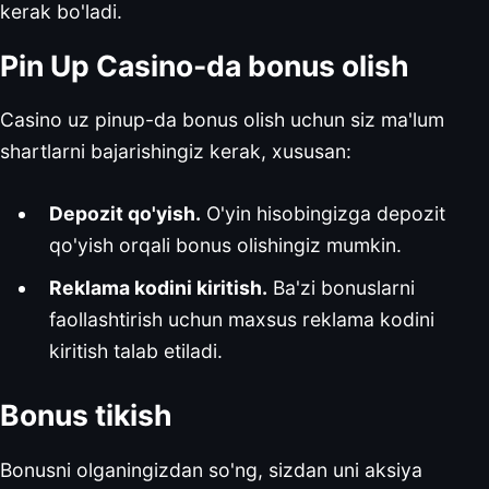
kerak bo'ladi.
Pin Up Casino-da bonus olish
Casino uz pinup-da bonus olish uchun siz ma'lum
shartlarni bajarishingiz kerak, xususan:
Depozit qo'yish.
O'yin hisobingizga depozit
qo'yish orqali bonus olishingiz mumkin.
Reklama kodini kiritish.
Ba'zi bonuslarni
faollashtirish uchun maxsus reklama kodini
kiritish talab etiladi.
Bonus tikish
Bonusni olganingizdan so'ng, sizdan uni aksiya