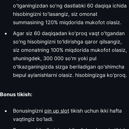
o'tganingizdan so'ng dastlabki 60 daqiqa ichida
hisobingizni to'lasangiz, siz omonat
summasining 120% miqdorida mukofot olasiz.
Agar siz 60 daqiqadan ko'proq vaqt o'tgandan
so'ng hisobingizni to'ldirishga qaror qilsangiz,
siz omonatning 100% miqdorida mukofot olasiz,
shuningdek, 300 000 so'm yoki pul
o'tkazganingizda sizga beriladigan qo'shimcha
bepul aylanishlarni olasiz. hisobingizga ko'proq.
Bonus tikish:
Bonusingizni
pin up slot
tikish uchun ikki hafta
vaqtingiz bo'ladi.