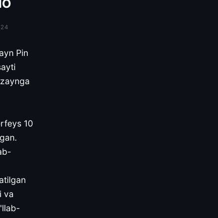
NO
024
ayn Pin
ayti
izaynga
erfeys 10
ngan.
ab-
atilgan
i va
llab-