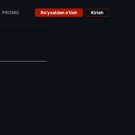
PROMO
Ro’yxatdan o’tish
Kirish