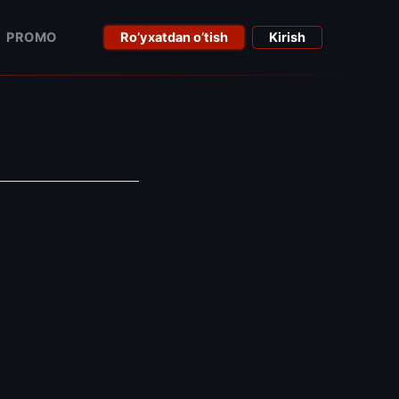
PROMO
Ro’yxatdan o’tish
Kirish