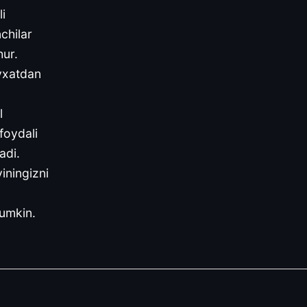
li
chilar
ur.
'yxatdan
l
foydali
adi.
iningizni
mumkin.