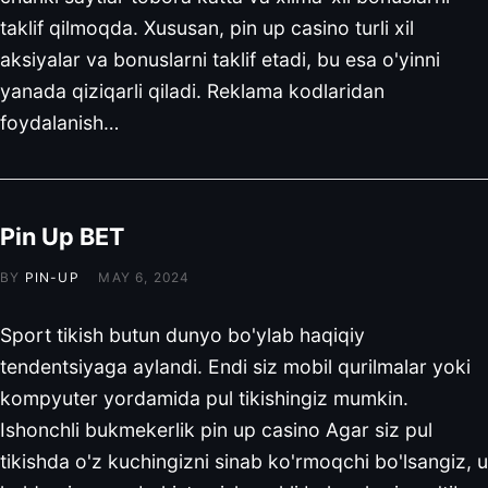
taklif qilmoqda. Xususan, pin up casino turli xil
aksiyalar va bonuslarni taklif etadi, bu esa o'yinni
yanada qiziqarli qiladi. Reklama kodlaridan
foydalanish…
Pin Up BET
BY
PIN-UP
MAY 6, 2024
Sport tikish butun dunyo bo'ylab haqiqiy
tendentsiyaga aylandi. Endi siz mobil qurilmalar yoki
kompyuter yordamida pul tikishingiz mumkin.
Ishonchli bukmekerlik pin up casino Agar siz pul
tikishda o'z kuchingizni sinab ko'rmoqchi bo'lsangiz, u