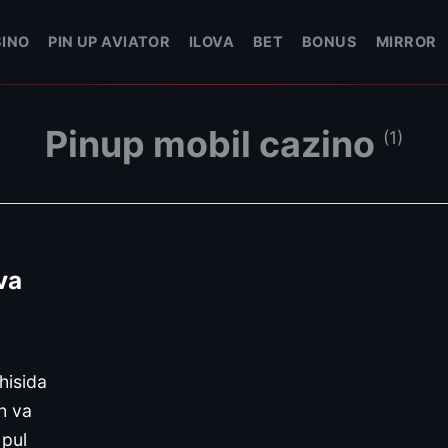
SINO
PIN UP AVIATOR
ILOVA
BET
BONUS
MIRROR
pinup mobil cazino
(1)
va
4
hisida
sh va
 pul