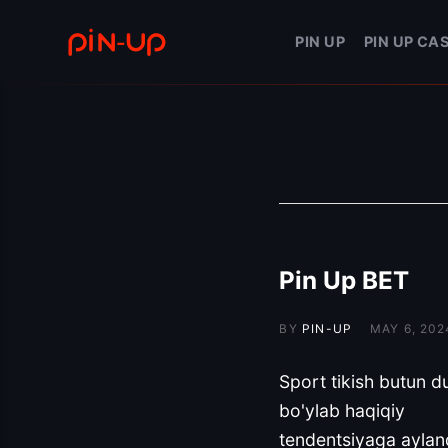
PIN UP
PIN UP CA
Pin Up BET
BY
PIN-UP
MAY 6, 202
Sport tikish butun 
bo'ylab haqiqiy
tendentsiyaga ayland