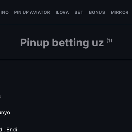
SINO
PIN UP AVIATOR
ILOVA
BET
BONUS
MIRROR
pinup betting uz
(1)
4
dunyo
i. Endi