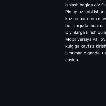
ishlash haqida o'z fik
Pin up uz kabi ishonc
kazino har doim mav
bo'lishi juda muhim.
O'yinlarga kirish qula
Mobil versiya va ilov
kulgiga xavfsiz kiris
Umuman olganda, uz
casino…