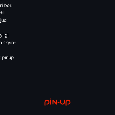
ri bor.
hli
jud
yligi
a O'yin-
h
 pinup