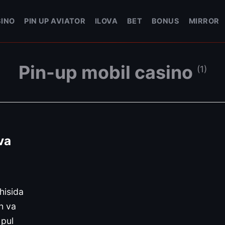
SINO
PIN UP AVIATOR
ILOVA
BET
BONUS
MIRROR
pin-up mobil casino
(1)
va
4
hisida
sh va
 pul